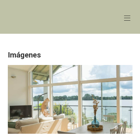
The
Lakehouse
Lower Mill Estate
Inicio
Descripción general
Imágenes
Tarifas
Contacto
Mapa
Disponibilidad
Galería
Reseñas