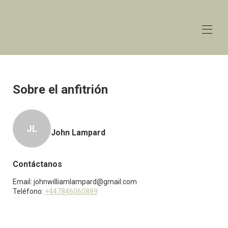
The
Lakehouse
Lower Mill Estate
Inicio
Descripción general
Sobre el anfitrión
Tarifas
Contacto
Mapa
JL
Disponibilidad
John Lampard
Galería
Reseñas
Contáctanos
Email:
johnwilliamlampard@gmail.com
Teléfono:
+447846060889