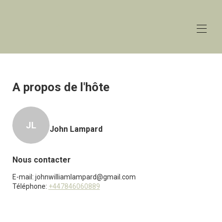
The
Lakehouse
Lower Mill Estate
Accueil
Aperçu
A propos de l'hôte
Les taux
Contact
Carte
JL
Disponibilité
John Lampard
Galerie
Commentaires
Nous contacter
E-mail:
johnwilliamlampard@gmail.com
Téléphone:
+447846060889