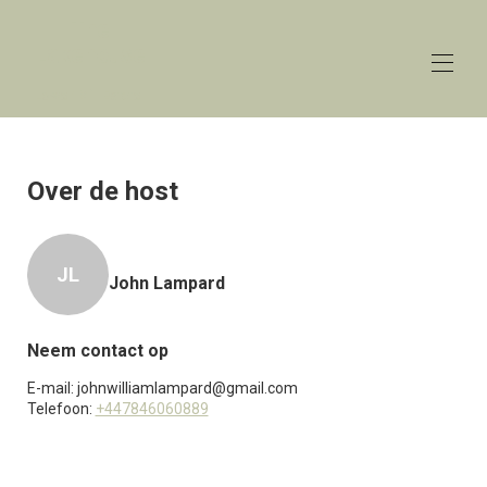
The
Lakehouse
Lower Mill Estate
Huis
Overzicht
Over de host
Tarieven
Contact
Kaart
JL
Beschikbaarheid
John Lampard
Galerij
Recensies
Neem contact op
E-mail:
johnwilliamlampard@gmail.com
Telefoon:
+447846060889