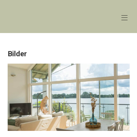
The
Lakehouse
Lower Mill Estate
Startseite
Überblick
Bilder
Preise
Kontakt
Karte
Verfügbarkeit
Galerie
Rezensionen