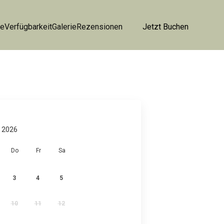
te
Verfügbarkeit
Galerie
Rezensionen
Jetzt Buchen
 2026
Do
Fr
Sa
3
4
5
10
11
12