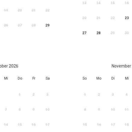
13
14
15
16
19
20
21
22
20
21
22
23
26
27
28
29
27
28
29
30
ober 2026
November
Mi
Do
Fr
Sa
So
Mo
Di
Mi
1
2
3
1
2
3
4
7
8
9
10
8
9
10
11
14
15
16
17
15
16
17
18