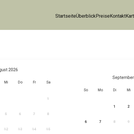
Startseite
Überblick
Preise
Kontakt
Kar
gust 2026
September
Mi
Do
Fr
Sa
So
Mo
Di
Mi
1
1
2
5
6
7
8
6
7
8
9
12
13
14
15