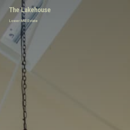
The Lakehouse
Lower Mill Estate