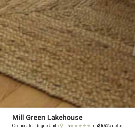
Mill Green Lakehouse
Descrizione
Foto
Servizi
$552
Cirencester, Regno Unito
5
da
a notte
★
★
★
★
★