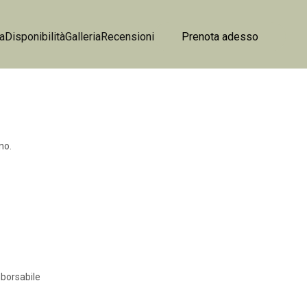
ca
Disponibilità
Galleria
Recensioni
Prenota adesso
no.
borsabile