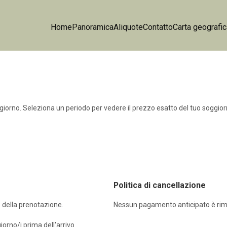
Home
Panoramica
Aliquote
Contatto
Carta geografi
 giorno. Seleziona un periodo per vedere il prezzo esatto del tuo soggior
Politica di cancellazione
 della prenotazione.
Nessun pagamento anticipato è rim
rno/i prima dell'arrivo .