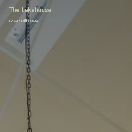
The Lakehouse
Lower Mill Estate