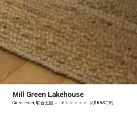
Mill Green Lakehouse
Description
Pictures
设施
$553
Cirencester, 联合王国
5
从
每晚
★
★
★
★
★
度假屋