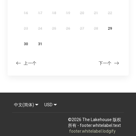
16
17
18
19
20
21
22
23
24
25
26
27
28
29
30
31
上一个
下一个
中文(简体)
USD
©
2026
The Lakehouse
版权
所有
- footer.whitelabel.text
footer.whitelabel.lodgify