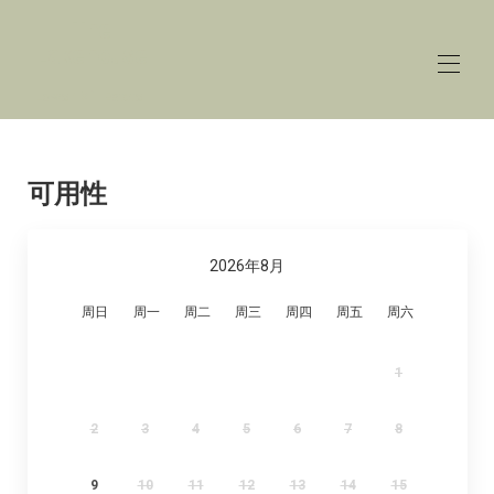
The
Lakehouse
Lower Mill Estate
Home
概述
可用性
价格
接触
地图
2026年8月
可用性
画廊
周日
周一
周二
周三
周四
周五
周六
评论
1
2
3
4
5
6
7
8
9
10
11
12
13
14
15