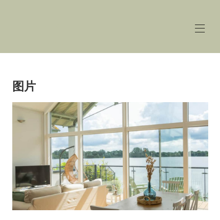
The
Lakehouse
Lower Mill Estate
Home
概述
图片
价格
接触
地图
可用性
画廊
评论