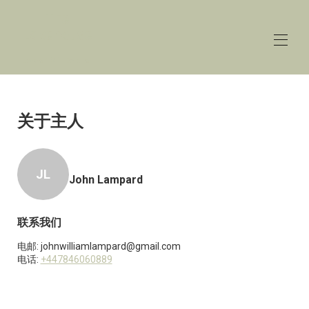
The
Lakehouse
Lower Mill Estate
Home
概述
关于主人
价格
接触
地图
JL
可用性
John Lampard
画廊
评论
联系我们
电邮:
johnwilliamlampard@gmail.com
电话:
+447846060889